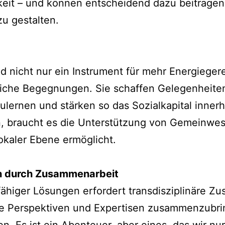
eit – und können entscheidend dazu beitragen
u gestalten.
 nicht nur ein Instrument für mehr Energieger
tliche Begegnungen. Sie schaffen Gelegenheiten
ulernen und stärken so das Sozialkapital inner
n, braucht es die Unterstützung von Gemeinwese
okaler Ebene ermöglicht.
n durch Zusammenarbeit
ähiger Lösungen erfordert transdisziplinäre Z
he Perspektiven und Expertisen zusammenzubri
n. Es ist ein Abenteuer, aber eines, das wir n