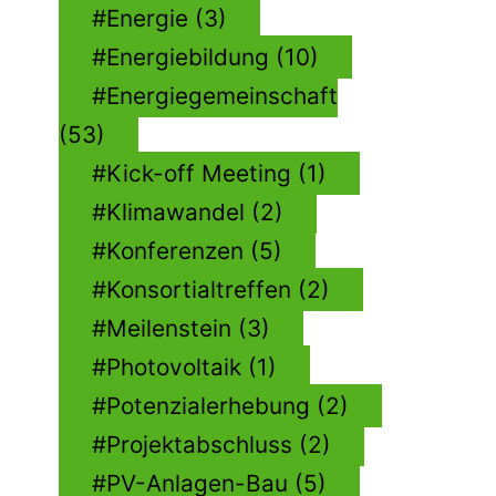
Energie (3)
Energiebildung (10)
Energiegemeinschaft
(53)
Kick-off Meeting (1)
Klimawandel (2)
Konferenzen (5)
Konsortialtreffen (2)
Meilenstein (3)
Photovoltaik (1)
Potenzialerhebung (2)
Projektabschluss (2)
PV-Anlagen-Bau (5)