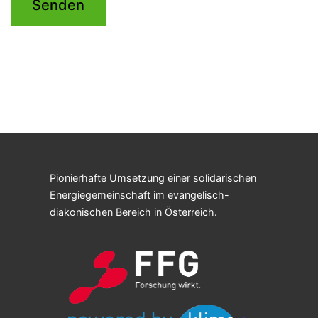
s
e
l
e
a
v
e
Pionierhafte Umsetzung einer solidarischen
t
Energiegemeinschaft im evangelisch-
h
diakonischen Bereich in Österreich.
i
s
f
i