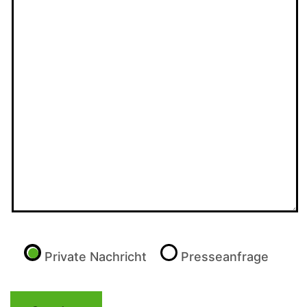
P
l
Private Nachricht
Presseanfrage
e
a