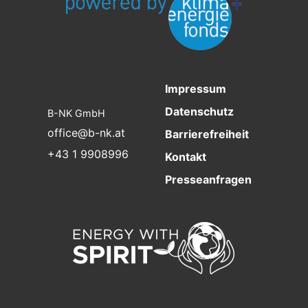
e
l
d
e
Impressum
m
Datenschutz
B-NK GmbH
p
office@b-nk.at
Barrierefreiheit
+43 1 9908996
t
Kontakt
y
Presseanfragen
.