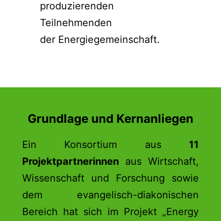
produzierenden
Teilnehmenden
der Energiegemeinschaft.
Grundlage und Kernanliegen
Ein Konsortium aus
11
Projektpartnerinnen
aus Wirtschaft,
Wissenschaft und Forschung sowie
dem evangelisch-diakonischen
Bereich hat sich im Projekt „Energy