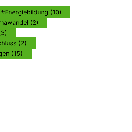
Energiebildung (10)
imawandel (2)
(3)
chluss (2)
gen (15)