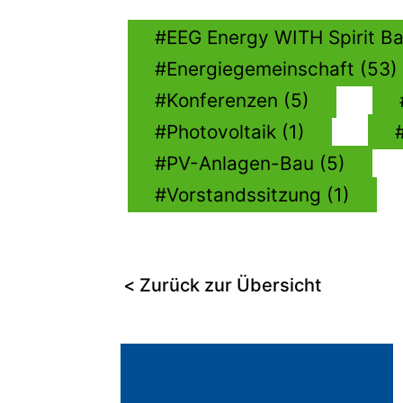
EEG Energy WITH Spirit Ba
Energiegemeinschaft (53)
Konferenzen (5)
Photovoltaik (1)
PV-Anlagen-Bau (5)
Vorstandssitzung (1)
< Zurück zur Übersicht