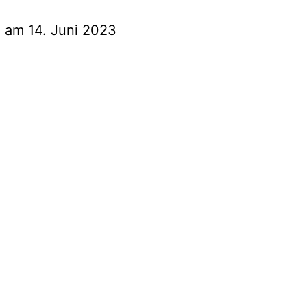
a am 14. Juni 2023
arischen Energiegemeinschaft im evangelisch-diakonischen