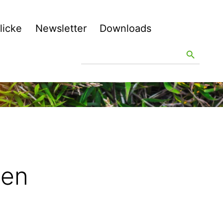
licke
Newsletter
Downloads
Search
Search Button
for:
zen