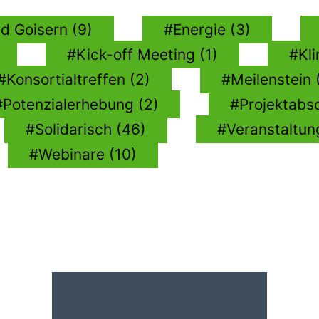
d Goisern (9)
Energie (3)
Kick-off Meeting (1)
Kl
Konsortialtreffen (2)
Meilenstein 
Potenzialerhebung (2)
Projektabs
Solidarisch (46)
Veranstaltun
Webinare (10)