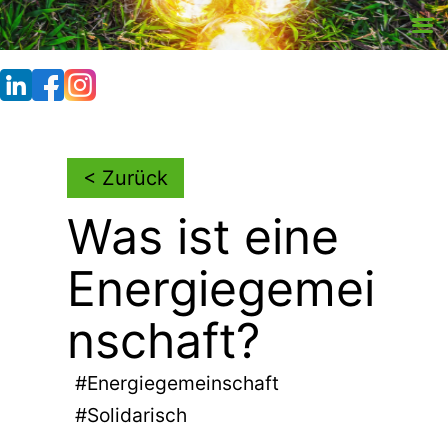
Skip
to
content
< Zurück
Was ist eine
Energiegemei
nschaft?
#Energiegemeinschaft
#Solidarisch