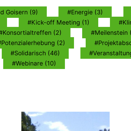
d Goisern (9)
Energie (3)
Kick-off Meeting (1)
Kl
Konsortialtreffen (2)
Meilenstein 
Potenzialerhebung (2)
Projektabs
Solidarisch (46)
Veranstaltun
Webinare (10)