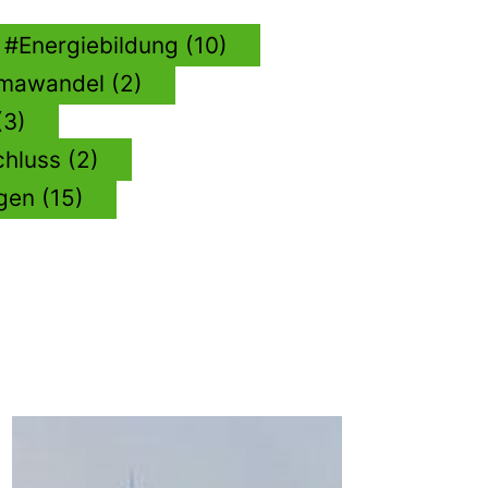
Energiebildung (10)
imawandel (2)
(3)
chluss (2)
gen (15)