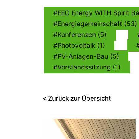
EEG Energy WITH Spirit Ba
Energiegemeinschaft (53)
Konferenzen (5)
Photovoltaik (1)
PV-Anlagen-Bau (5)
Vorstandssitzung (1)
< Zurück zur Übersicht