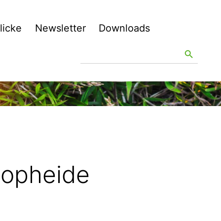
licke
Newsletter
Downloads
Search
Search Button
for:
 Dopheide